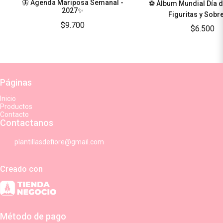
🦋 Agenda Mariposa Semanal -
⚽ Álbum Mundial Día d
2027✨
Figuritas y Sobr
$9.700
$6.500
Páginas
Inicio
Productos
Contacto
Contactanos
plantillasdefiore@gmail.com
Creado con
Método de pago