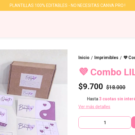
PLANTILLAS 100% EDITABLES - NO NECESITAS CANVA PRO !
Inicio
Imprimibles
💜 Co
/
/
💜 Combo LI
$9.700
$18.000
Hasta
3 cuotas sin inter
Ver más detalles