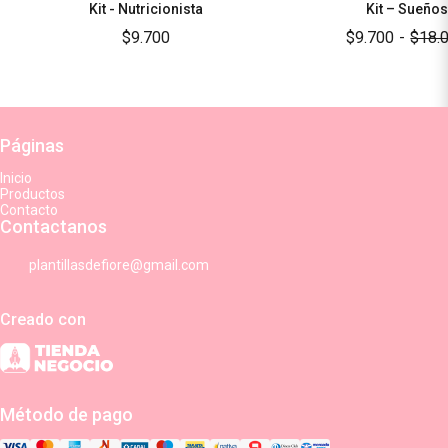
Kit - Nutricionista
Kit – Sueños
$9.700
$9.700
-
$18.
Páginas
Inicio
Productos
Contacto
Contactanos
plantillasdefiore@gmail.com
Creado con
Método de pago