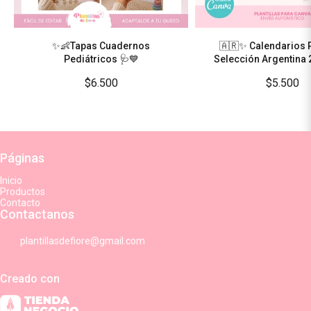
✨👶Tapas Cuadernos
🇦🇷✨ Calendarios 
Pediátricos 🩺💙
Selección Argentina
$6.500
$5.500
Páginas
Inicio
Productos
Contacto
Contactanos
plantillasdefiore@gmail.com
Creado con