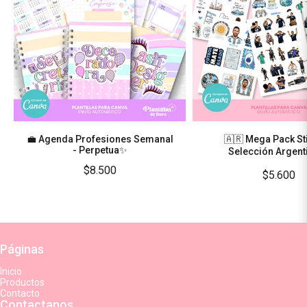
💼 Agenda Profesiones Semanal
🇦🇷 Mega Pack St
- Perpetua✨
Selección Argent
$8.500
$5.600
Páginas
Inicio
Productos
Contacto
Contactanos