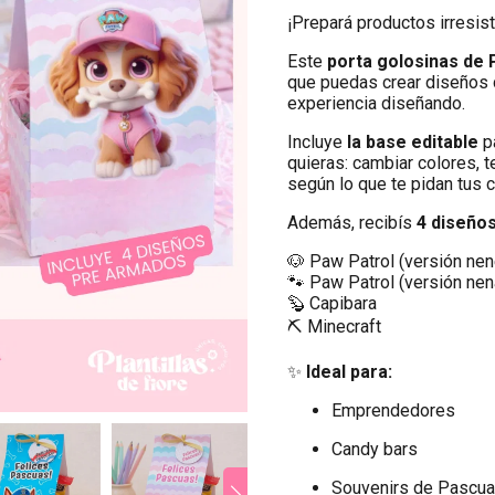
¡Prepará productos irresis
Este
porta golosinas de
que puedas crear diseños
experiencia diseñando.
Incluye
la base editable
p
quieras: cambiar colores, 
según lo que te pidan tus c
Además, recibís
4 diseños
🐶 Paw Patrol (versión nen
🐾 Paw Patrol (versión nen
🦫 Capibara
⛏️ Minecraft
✨
Ideal para:
Emprendedores
Candy bars
Souvenirs de Pascu