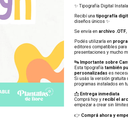
✨ Tipografía Digital Instal
Recibí una
tipografía digit
diseños únicos ✨
Se envía en
archivo .OTF
Podés utilizarla en
progra
editores compatibles para 
presentaciones y mucho m
🔤
Importante sobre Can
Esta tipografía
también p
personalizadas
es necesa
Si usás la versión gratuita
programas instalados en t
📩
Entrega inmediata
Comprá hoy y
recibí el ar
empezar a crear sin límites
👉
Comprá ahora y empez