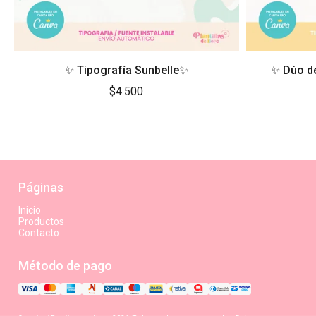
✨ Tipografía Sunbelle✨
✨ Dúo d
$4.500
Páginas
Inicio
Productos
Contacto
Método de pago