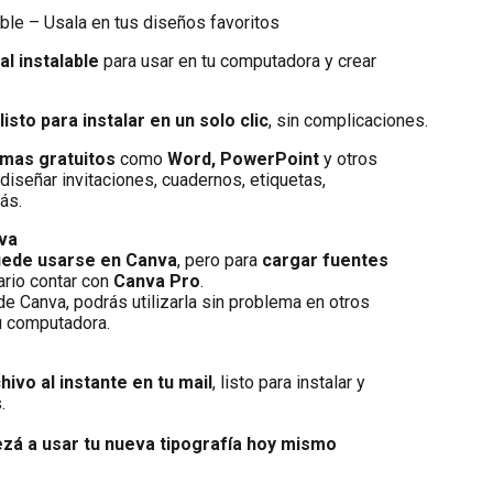
able – Usala en tus diseños favoritos
al instalable
para usar en tu computadora y crear
,
listo para instalar en un solo clic
, sin complicaciones.
mas gratuitos
como
Word, PowerPoint
y otros
diseñar invitaciones, cuadernos, etiquetas,
ás.
va
uede usarse en Canva
, pero para
cargar fuentes
rio contar con
Canva Pro
.
 de Canva, podrás utilizarla sin problema en otros
u computadora.
chivo al instante en tu mail
, listo para instalar y
.
á a usar tu nueva tipografía hoy mismo