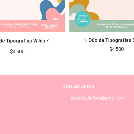
✨ Dúo de Tipografías 
de Tipografías Wilds ⚡
$4.500
$4.500
Contactanos
plantillasdefiore@gmail.com