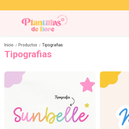
Inicio
Productos
Tipografias
/
/
Tipografias